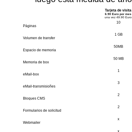
Tarjeta de visita
6.90 Euro por mes
una vez 49.90 Euro
10
Pàginas
1 GB
Volumen de transfer
50MB
Espacio de memoria
50 MB
Memoria de box
1
eMail-box
3
eMail-transmisioñes
2
Bloques CMS
2
Formularios de solicitud
x
Webmailer
x