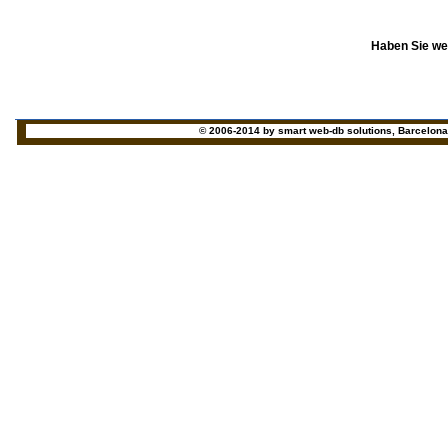
Haben Sie we
© 2006-2014 by smart web-db solutions, Barcelona - 